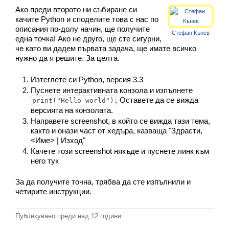
Класация
Ако преди второто ни събиране си
качите Python и споделите това с нас по
Екип
описания по-долу начин, ще получите
Стефан Кънев
една точка! Ако не друго, ще сте сигурни,
че като ви дадем първата задача, ще имате всичко
нужно да я решите. За целта.
Изтеглете си Python, версия 3.3
Пуснете интерактивната конзола и изпълнете
. Оставете да се вижда
print("Hello world")
версията на конзолата.
Направете screenshot, в който се вижда тази тема,
както и онази част от хедъра, казваща "Здрасти,
<Име> | Изход"
Качете този screenshot някъде и пуснете линк към
него тук
За да получите точна, трябва да сте изпълнили и
четирите инструкции.
Публикувано преди
над 12 години