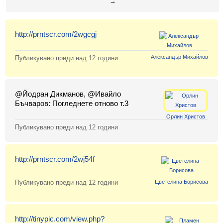
→
Класация
Екип
http://prntscr.com/2wgcgj
Александър Михайлов
Публикувано преди
над 12 години
@Йодран Дикманов, @Ивайло
Бъчваров: Погледнете отново т.3
Орлин Христов
Публикувано преди
над 12 години
http://prntscr.com/2wj54f
Цветелина Борисова
Публикувано преди
над 12 години
http://tinypic.com/view.php?