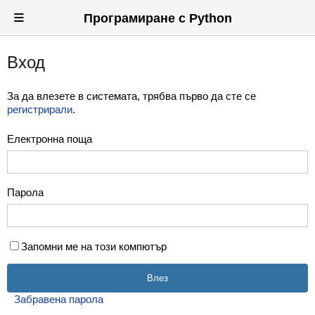
≡
Програмиране с Python
Вход
Вход
Регистрация
За да влезете в системата, трябва първо да сте се
регистрирали
.
Новини
Електронна поща
Материали
Задачи
Парола
Предизвикателства
Хитринки
Запомни ме на този компютър
Форуми
Потребители
Забравена парола