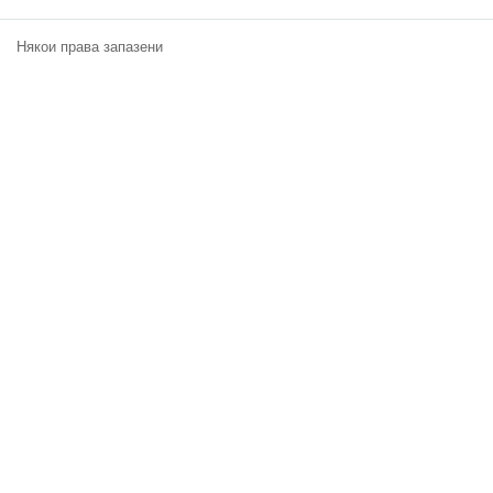
Класация
Някои права запазени
Екип