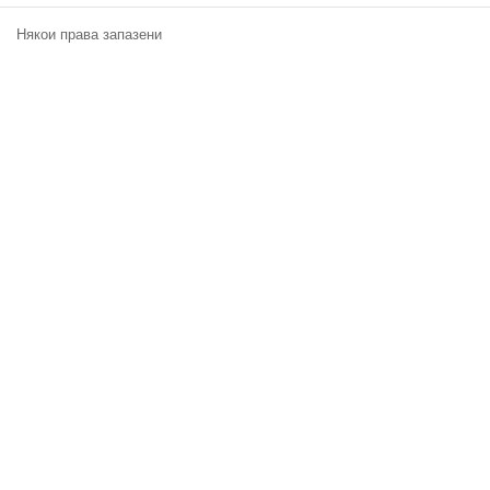
Класация
Някои права запазени
Екип