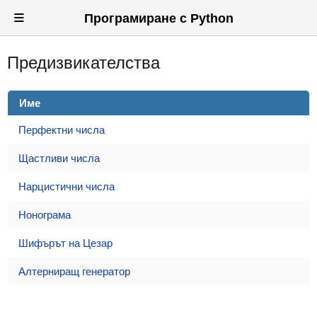
≡
Програмиране с Python
Предизвикателства
Вход
Регистрация
Име
Новини
Перфектни числа
Материали
Щастливи числа
Задачи
Нарцистични числа
Предизвикателства
Нонограма
Хитринки
Шифърът на Цезар
Форуми
Алтерниращ генератор
Потребители