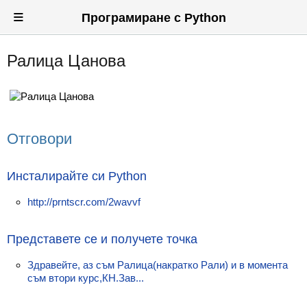
≡
Програмиране с Python
Ралица Цанова
Вход
Регистрация
Новини
Отговори
Материали
Задачи
Инсталирайте си Python
Предизвикателства
http://prntscr.com/2wavvf
Хитринки
Представете се и получете точка
Форуми
Здравейте, аз съм Ралица(накратко Рали) и в момента
съм втори курс,КН.Зав...
Потребители