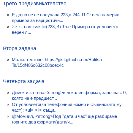
Класация
Трето предизвикателство
Е да,но не се получава 223,а 244. П.С: сега намерих
Екип
примери за нарцистичн...
>> is_narcissistic(223, 4) True Примера от условието
верен л...
Втора задача
Малко тестове: https://gist.github.com/Ralitsa-
Ts/15df486c632c08bcec4c
Четвърта задача
Демек и за това:<strong>в локален формат, започва с 0,
която не е предшест...
От условието(за телефонния номер и същинската му
част): <ul> <li> същи...
@Момчил, <strong>Под "дата и час" ще разбираме
горните два формата(дата/ч...