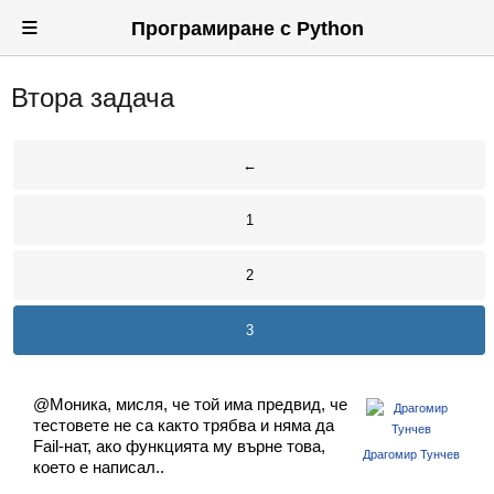
≡
Програмиране с Python
Втора задача
Вход
Регистрация
←
Новини
1
Материали
2
Задачи
Предизвикателства
3
Хитринки
@Моника, мисля, че той има предвид, че
Форуми
тестовете не са както трябва и няма да
Fail-нат, ако функцията му върне това,
Драгомир Тунчев
Потребители
което е написал..