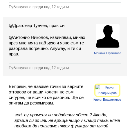
Класация
Публикувано преди
над 12 години
Екип
@Драгомир Тунчев, прав си.
@Антонио Николов, извинявай, минах
през мненията набързо и явно съм те
разбрала погрешно. Anyway, и ти си
Моника Ефтимова
прав.
Публикувано преди
над 12 години
Въпреки, че даваме точки за верните
отговори от ваши колеги, не съм
сигурен, че всичко се разбира. Ще се
Кирил Владимиров
опитам да резюмирам.
sort_by променя ли подадения обект ? Ако да,
връща ли го или не връща нищо ? Също така, няма
проблем да ползваме някоя функция от някой