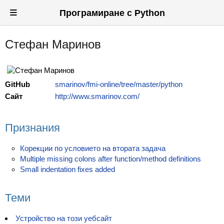
≡
Програмиране с Python
Стефан Маринов
Вход
Регистрация
GitHub
smarinov/fmi-online/tree/master/python
Новини
Сайт
http://www.smarinov.com/
Материали
Признания
Задачи
Предизвикателства
Корекции по условието на втората задача
Multiple missing colons after function/method definitions
Хитринки
Small indentation fixes added
Форуми
Теми
Потребители
Устройство на този уебсайт