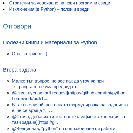
Стратегии за усвояване на нови програмни езици
Класация
Изключения (в Python) – ползи и вреди
Екип
Отговори
Полезни книги и материали за Python
Опа, за триене. :)
Втора задача
Малко тъп въпрос, но все пак да уточня: при
`is_pangram` се има предвид съ...
@екип, пуснах [pull request](https://github.com/fmi/python-
homework/pull/1...
В такъв случай, по-точната формулировка на заданието
е, че се връща *„... ...
@Стоян, добавих ти тестовете към [моята колекция за
тази задача](https://g...
@Венцислав, *python* по подразбиране си работи