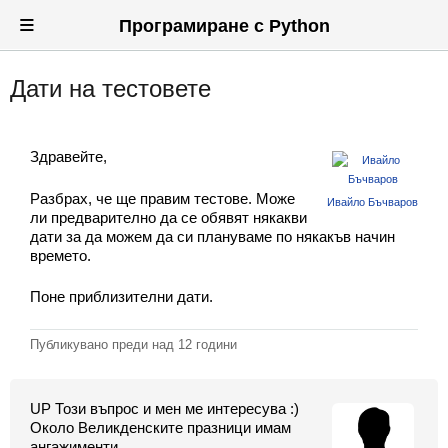
≡
Програмиране с Python
Дати на тестовете
Вход
Регистрация
Здравейте,
Новини
Разбрах, че ще правим тестове. Може
Ивайло Бъчваров
Материали
ли предварително да се обявят някакви
дати за да можем да си плануваме по някакъв начин
Задачи
времето.
Предизвикателства
Поне приблизителни дати.
Хитринки
Публикувано преди
над 12 години
Форуми
UP Този въпрос и мен ме интересува :)
Потребители
Около Великденските празници имам
ангажименти.