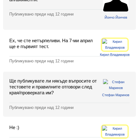
Класация
Публикувано преди
над 12 години
Екип
Йончо Йончев
Ех, че сте нетърпеливи. На 7-ми април
ще е първият тест.
Кирил Владимиров
Публикувано преди
над 12 години
Ще публикувате ли някъде въпросите от
тестовете и правилните отговори след
края/проверката им?
Стефан Маринов
Публикувано преди
над 12 години
Не :)