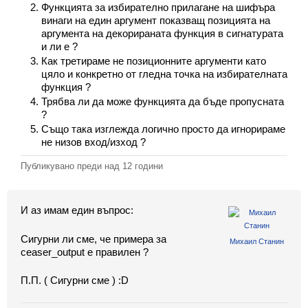
Класация
Функцията за избирателно прилагане на шифъра
винаги на един аргумент показващ позицията на
аргумента на декорираната функция в сигнатурата
Екип
и ли е ?
Как третираме не позиционните аргументи като
цяло и конкретно от гледна точка на избирателната
функция ?
Трябва ли да може функцията да бъде пропусната
?
Също така изглежда логично просто да игнорираме
не низов вход/изход ?
Публикувано преди
над 12 години
И аз имам един въпрос:
Сигурни ли сме, че примера за
Михаил Станин
ceaser_output е правилен ?
П.П. ( Сигурни сме ) :D