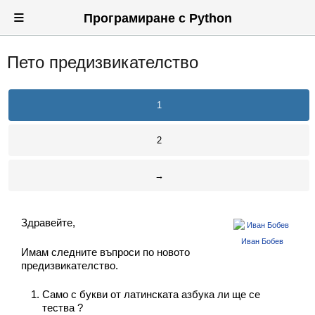
≡
Програмиране с Python
Пето предизвикателство
Вход
Регистрация
1
Новини
2
Материали
→
Задачи
Предизвикателства
Здравейте,
Хитринки
Иван Бобев
Имам следните въпроси по новото
Форуми
предизвикателство.
Потребители
Само с букви от латинската азбука ли ще се
тества ?