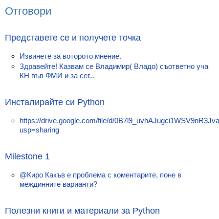
Класация
Отговори
Екип
Представете се и получете точка
Извинете за воторото мнение.
Здравейте! Казвам се Владимир( Владо) съответно уча
КН във ФМИ и за сег...
Инсталирайте си Python
https://drive.google.com/file/d/0B7l9_uvhAJugci1WSV9nR3Jv
usp=sharing
Milestone 1
@Киро Какъв е проблема с коментарите, поне в
междинните варианти?
Полезни книги и материали за Python