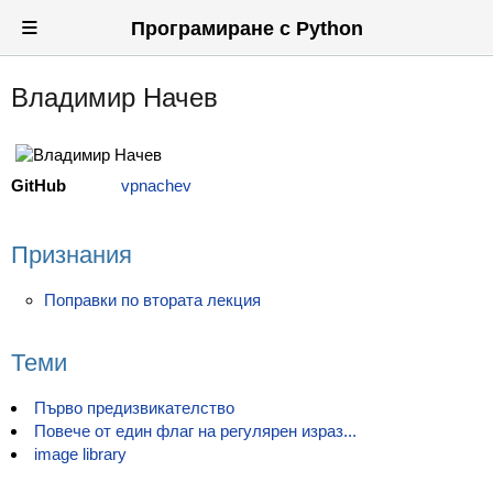
≡
Програмиране с Python
Владимир Начев
Вход
Регистрация
GitHub
vpnachev
Новини
Материали
Признания
Задачи
Поправки по втората лекция
Предизвикателства
Теми
Хитринки
Първо предизвикателство
Форуми
Повече от един флаг на регулярен израз...
image library
Потребители