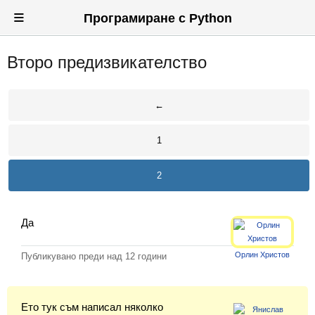
≡
Програмиране с Python
Второ предизвикателство
Вход
Регистрация
←
Новини
1
Материали
2
Задачи
Предизвикателства
Да
Хитринки
Орлин Христов
Публикувано преди
над 12 години
Форуми
Потребители
Ето тук съм написал няколко