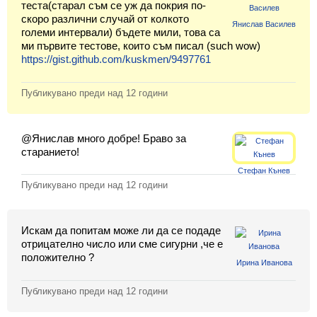
теста(старал съм се уж да покрия по-
Класация
скоро различни случай от колкото
Янислав Василев
големи интервали) бъдете мили, това са
Екип
ми първите тестове, които съм писал (such wow)
https://gist.github.com/kuskmen/9497761
Публикувано преди
над 12 години
@Янислав много добре! Браво за
старанието!
Стефан Кънев
Публикувано преди
над 12 години
Искам да попитам може ли да се подаде
отрицателно число или сме сигурни ,че е
положително ?
Ирина Иванова
Публикувано преди
над 12 години