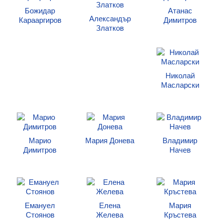
Класация
Божидар
Атанас
Александър
Карааргиров
Димитров
Екип
Златков
Николай
Масларски
Марио
Мария Донева
Владимир
Димитров
Начев
Емануел
Елена
Мария
Стоянов
Желева
Кръстева