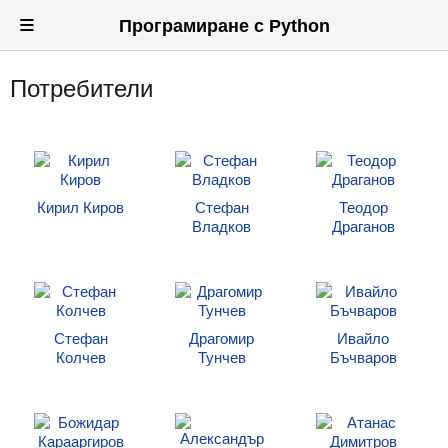
≡
Програмиране с Python
Потребители
Вход
Регистрация
Новини
Кирил Киров
Стефан
Теодор
Материали
Владков
Драганов
Задачи
Предизвикателства
Хитринки
Стефан
Драгомир
Ивайло
Колчев
Тунчев
Бъчваров
Форуми
Потребители