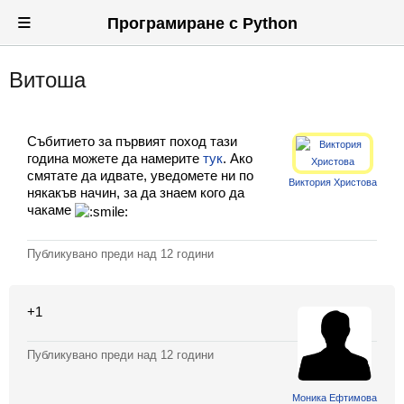
≡
Програмиране с Python
Витоша
Вход
Регистрация
Събитието за първият поход тази
Новини
година можете да намерите
тук
. Ако
смятате да идвате, уведомете ни по
Виктория Христова
Материали
някакъв начин, за да знаем кого да
чакаме
Задачи
Публикувано преди
над 12 години
Предизвикателства
Хитринки
+1
Форуми
Публикувано преди
над 12 години
Потребители
Моника Ефтимова