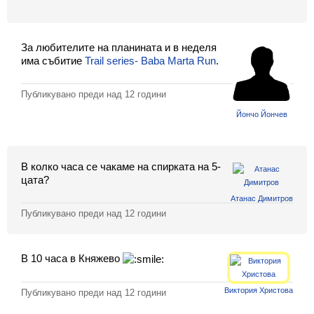
Класация
Екип
За любителите на планината и в неделя
има събитие
Trail series- Baba Marta Run
.
Публикувано преди
над 12 години
Йончо Йончев
В колко часа се чакаме на спирката на 5-
цата?
Атанас Димитров
Публикувано преди
над 12 години
В 10 часа в Княжево
Виктория Христова
Публикувано преди
над 12 години