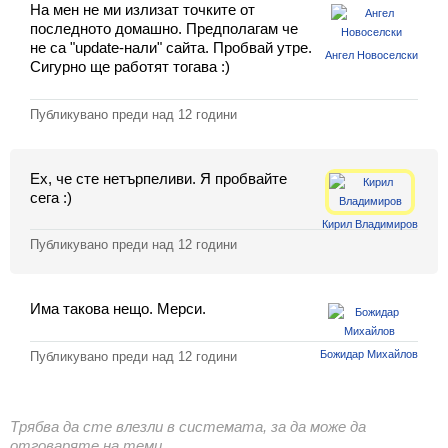
На мен не ми излизат точките от
Класация
последното домашно. Предполагам че
не са "update-нали" сайта. Пробвай утре.
Екип
Ангел Новоселски
Сигурно ще работят тогава :)
Публикувано преди
над 12 години
Ех, че сте нетърпеливи. Я пробвайте
сега :)
Кирил Владимиров
Публикувано преди
над 12 години
Има такова нещо. Мерси.
Божидар Михайлов
Публикувано преди
над 12 години
Трябва да сте влезли в системата, за да може да
отговаряте на теми.