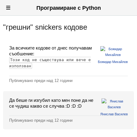
≡
Програмиране с Python
"грешни" snickers кодове
Вход
Регистрация
За всичките кодове от днес получавам
Новини
съобшение:
Този код не съществува или вече е
Божидар Михайлов
Материали
използван
Задачи
Публикувано преди
над 12 години
Предизвикателства
Да беше ги изгубил като мен поне да не
Хитринки
се чудиш какво се случва :D :D :D
Янислав Василев
Форуми
Публикувано преди
над 12 години
Потребители